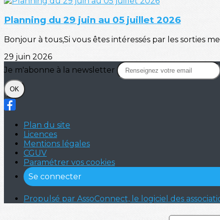
Planning du 29 juin au 05 juillet 2026
Bonjour à tous,Si vous êtes intéressés par les sorties mer
29 juin 2026
Je m'abonne à la newsletter
OK
Plan du site
Licences
Mentions légales
CGUV
Paramétrer vos cookies
Se connecter
Propulsé par AssoConnect, le logiciel des associati