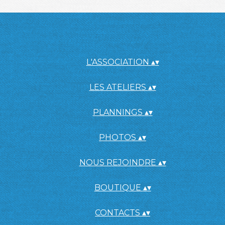
L'ASSOCIATION
▴
▾
LES ATELIERS
▴
▾
PLANNINGS
▴
▾
PHOTOS
▴
▾
NOUS REJOINDRE
▴
▾
BOUTIQUE
▴
▾
CONTACTS
▴
▾