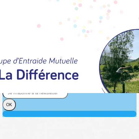
Exporter les lignes sélectionnées
Exporter toutes les colonnes
Exporter uniquement les colonnes affichées
Menu
?>
Images de la page d'accueil
Cliquez pour éditer
Texte, bouton et/ou inscription à la newsletter
Cliquez pour éditer
Je m'abonne à la newsletter
OK