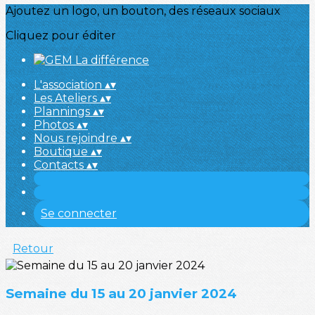
Ajoutez un logo, un bouton, des réseaux sociaux
Cliquez pour éditer
L'association
▴
▾
Les Ateliers
▴
▾
Plannings
▴
▾
Photos
▴
▾
Nous rejoindre
▴
▾
Boutique
▴
▾
Contacts
▴
▾
Se connecter
Retour
Semaine du 15 au 20 janvier 2024