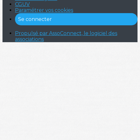
CGUV
Paramétrer vos cookies
Se connecter
Propulsé par AssoConnect, le logiciel des
associations