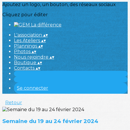
Ajoutez un logo, un bouton, des réseaux sociaux
Cliquez pour éditer
L'association
▴
▾
Les Ateliers
▴
▾
Plannings
▴
▾
Photos
▴
▾
Nous rejoindre
▴
▾
Boutique
▴
▾
Contacts
▴
▾
Se connecter
Retour
Semaine du 19 au 24 février 2024