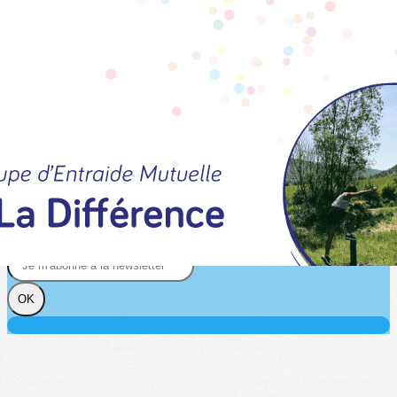
Exporter les lignes sélectionnées
Exporter toutes les colonnes
Exporter uniquement les colonnes affichées
Menu
?>
Images de la page d'accueil
Cliquez pour éditer
Texte, bouton et/ou inscription à la newsletter
Cliquez pour éditer
Je m'abonne à la newsletter
OK