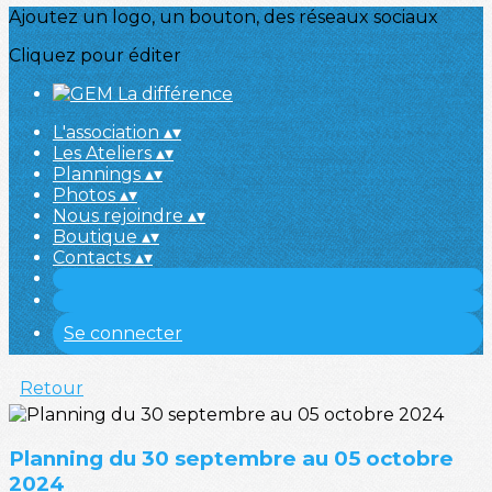
Ajoutez un logo, un bouton, des réseaux sociaux
Cliquez pour éditer
L'association
▴
▾
Les Ateliers
▴
▾
Plannings
▴
▾
Photos
▴
▾
Nous rejoindre
▴
▾
Boutique
▴
▾
Contacts
▴
▾
Se connecter
Retour
Planning du 30 septembre au 05 octobre
2024