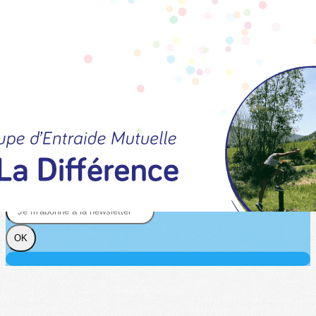
Exporter les lignes sélectionnées
Exporter toutes les colonnes
Exporter uniquement les colonnes affichées
Menu
?>
Images de la page d'accueil
Cliquez pour éditer
Texte, bouton et/ou inscription à la newsletter
Cliquez pour éditer
Je m'abonne à la newsletter
OK