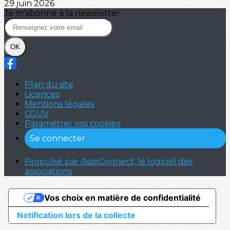
29 juin 2026
Je m'abonne à la newsletter
OK
Plan du site
Licences
Mentions légales
CGUV
Paramétrer vos cookies
Se connecter
Propulsé par AssoConnect, le logiciel des
associations
Vos choix en matière de confidentialité
Notification lors de la collecte