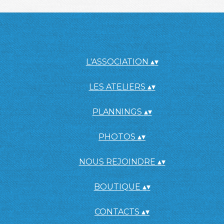
L'ASSOCIATION
▴
▾
LES ATELIERS
▴
▾
PLANNINGS
▴
▾
PHOTOS
▴
▾
NOUS REJOINDRE
▴
▾
BOUTIQUE
▴
▾
CONTACTS
▴
▾