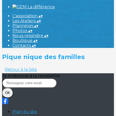
L'association
▴
▾
Les Ateliers
▴
▾
Plannings
▴
▾
Photos
▴
▾
Nous rejoindre
▴
▾
Boutique
▴
▾
Contacts
▴
▾
Pique nique des familles
Retour à la liste
Je m'abonne à la newsletter
OK
Plan du site